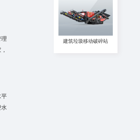
管理
建筑垃圾移动破碎站
家，
。
水平
费水