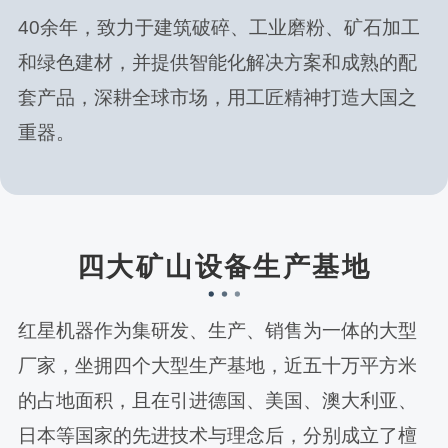
40余年，致力于建筑破碎、工业磨粉、矿石加工
和绿色建材，并提供智能化解决方案和成熟的配
套产品，深耕全球市场，用工匠精神打造大国之
重器。
四大矿山设备生产基地
红星机器作为集研发、生产、销售为一体的大型
厂家，坐拥四个大型生产基地，近五十万平方米
的占地面积，且在引进德国、美国、澳大利亚、
日本等国家的先进技术与理念后，分别成立了檀