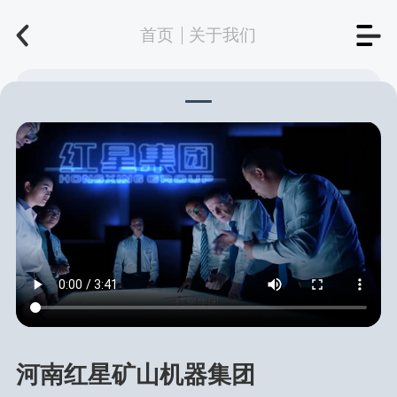
首页
关于我们
河南红星矿山机器集团