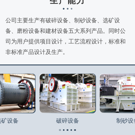
生产能力
公司主要生产有破碎设备、制砂设备、选矿设
备、磨粉设备和建材设备五大系列产品。同时公
司为用户提供项目设计，工艺流程设计，标准和
非标准产品设计及生产。
选矿设备
破碎设备
制砂设