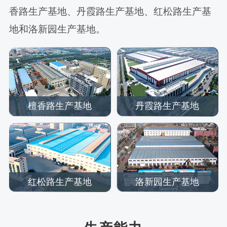
香路生产基地、丹霞路生产基地、红松路生产基
地和洛新园生产基地。
檀香路生产基地
丹霞路生产基地
红松路生产基地
洛新园生产基地