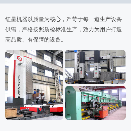
红星机器以质量为核心，严苛于每一道生产设备
供需，严格按照质检标准生产，致力为用户打造
高品质、有保障的设备。