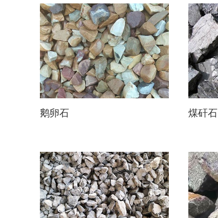
鹅卵石
煤矸石