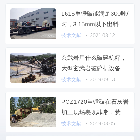
1615重锤破能满足300吨/
时，3.15mm以下出料石
灰石加工吗
技术文献
2021.08.12
玄武岩用什么破碎机好，
大型玄武岩破碎机设备多
少钱
技术文献
2019.09.13
PCZ1720重锤破在石灰岩
加工现场表现非常，惹人
关注
技术文献
2019.08.05