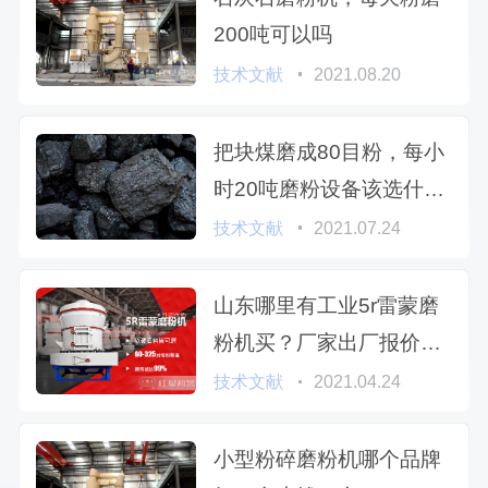
200吨可以吗
技术文献
2021.08.20
把块煤磨成80目粉，每小
时20吨磨粉设备该选什么
型号
技术文献
2021.07.24
山东哪里有工业5r雷蒙磨
粉机买？厂家出厂报价让
您随心购
技术文献
2021.04.24
小型粉碎磨粉机哪个品牌