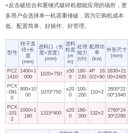
+反击破组合和重锤式破碎机都能应用的场所，更
多用户会选择单一机器重锤破，因为它购机成本
低、配置简单、好操作、好管理。
转子直
进料
进料口（长
处理
配用功
径×长
粒度
外形尺寸
型号
度×宽度）
能力
率
度
(m
(mm)
(mm)
(t/h)
(kw)
(mm)
m)
PCZ
1400×1
≤50
180-
4P 16
2830×21
1020×750
1410
000
0
230
0/2×90
00×2485
PCX
900×10
≤20
100-
2600*22
-091
1070*750
110×2
00
0
200
00*1940
0
PCX
1000×1
≤20
180-
2760*24
-101
1315*900
132×2
180
0
300
30*2290
2