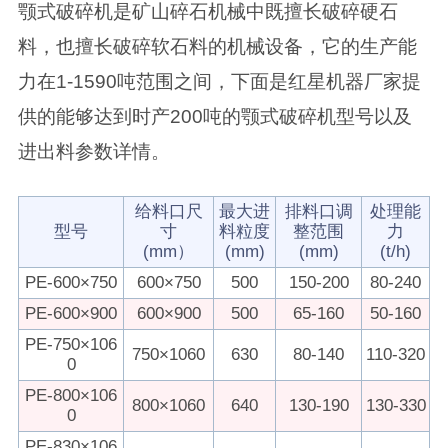
颚式破碎机是矿山碎石机械中既擅长破碎硬石
料，也擅长破碎软石料的机械设备，它的生产能
力在1-1590吨范围之间，下面是红星机器厂家提
供的能够达到时产200吨的颚式破碎机型号以及
进出料参数详情。
给料口尺
最大进
排料口调
处理能
型号
寸
料粒度
整范围
力
(mm）
(mm)
(mm)
(t/h)
PE-600×750
600×750
500
150-200
80-240
PE-600×900
600×900
500
65-160
50-160
PE-750×106
750×1060
630
80-140
110-320
0
PE-800×106
800×1060
640
130-190
130-330
0
PE-830×106