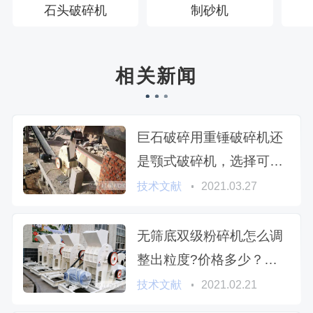
石头破碎机
制砂机
相关新闻
巨石破碎用重锤破碎机还
是颚式破碎机，选择可不
简单
技术文献
2021.03.27
无筛底双级粉碎机怎么调
整出粒度?价格多少？附
详细参数及视频
技术文献
2021.02.21