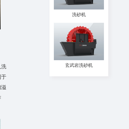
洗砂机
玄武岩洗砂机
入洗
利于
槽溢
作