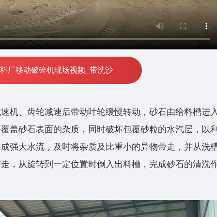
型石料厂移动破碎机现场视频_带洗沙
减速机、齿轮减速后带动叶轮缓慢转动，砂石由给料槽进
去覆盖砂石表面的杂质，同时破坏包覆砂粒的水汽层，以
形成强大水流，及时将杂质及比重小的异物带走，并从洗
带走，从旋转到一定位置时倒入出料槽，完成砂石的清洗