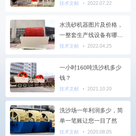
技术文献
2022.07.22
水洗砂机器图片及价格，
一整套生产线设备有哪些
（附洗沙视频）
技术文献
2022.04.25
一小时160吨洗沙机多少
钱？
技术文献
2021.10.20
洗沙场一年利润多少，简
单一笔账让您一目了然
技术文献
2020.08.05