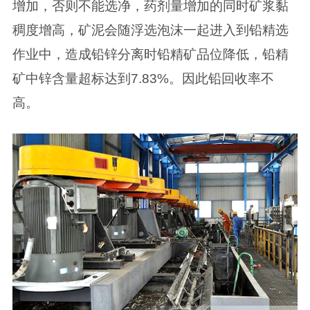
增加，否则不能选净，药剂量增加的同时矿浆黏
稠度增高，矿泥会随浮选泡沫一起进入到铅精选
作业中，造成铅锌分离时铅精矿品位降低，铅精
矿中锌含量超标达到7.83%。因此铅回收率不
高。