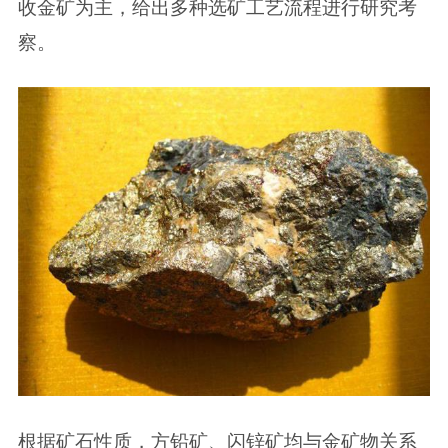
收金矿为主，给出多种选矿工艺流程进行研究考
察。
根据矿石性质，方铅矿、闪锌矿均与金矿物关系