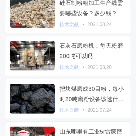
硅石制粉粗加工生产线需
要哪些设备？多少钱？
技术文献
2021.08.24
石灰石磨粉机，每天粉磨
200吨可以吗
技术文献
2021.08.20
把块煤磨成80目粉，每小
时20吨磨粉设备该选什么
型号
技术文献
2021.07.24
山东哪里有工业5r雷蒙磨