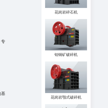
花岗岩碎石机
，专
钼铜矿破碎机
的基
花岗岩颚式破碎机