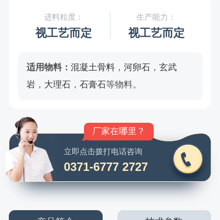
进料粒度：
生产能力：
视工艺而定
视工艺而定
适用物料：
混凝土骨料
，
河卵石
，
玄武
岩
，
大理石
，
石膏石
等物料。
环保吗？粉尘大吗？
立即点击拨打电话咨询
0371-6777 2727