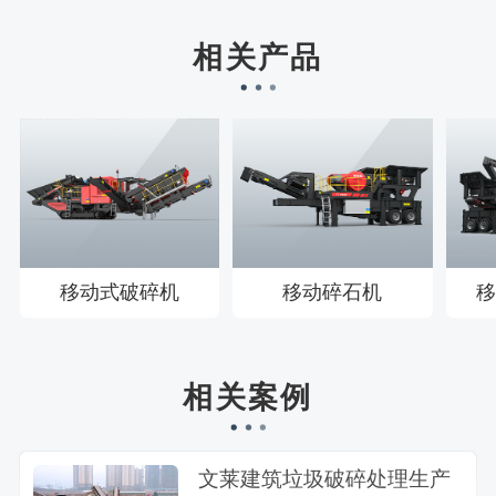
刘先生158****2719刚刚预约成功！
相关产品
徐先生132****0391刚刚预约成功！
王先生183****6078刚刚预约成功！
移动式破碎机
移动碎石机
移
相关案例
文莱建筑垃圾破碎处理生产