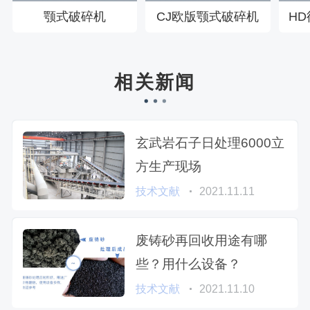
颚式破碎机
CJ欧版颚式破碎机
H
相关新闻
玄武岩石子日处理6000立
方生产现场
技术文献
2021.11.11
废铸砂再回收用途有哪
些？用什么设备？
技术文献
2021.11.10