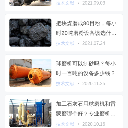
技术文献
2021.09.03
把块煤磨成80目粉，每小
时20吨磨粉设备该选什么
型号
技术文献
2021.07.24
球磨机可以制砂吗？每小
时一百吨的设备多少钱？
技术文献
2020.11.25
加工石灰石用球磨机和雷
蒙磨哪个好？专业磨机厂
家为您解析
技术文献
2020.10.16