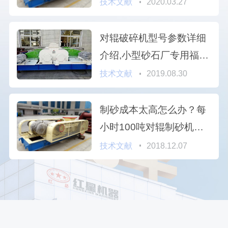
技术文献
2020.03.27
对辊破碎机型号参数详细
介绍,小型砂石厂专用福利
（附破碎制沙视频）
技术文献
2019.08.30
制砂成本太高怎么办？每
小时100吨对辊制砂机帮
您解忧愁
技术文献
2018.12.07