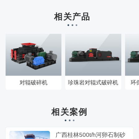
刘先生158****2719刚刚预约成功！
相关产品
徐先生132****0391刚刚预约成功！
王先生183****6078刚刚预约成功！
对辊破碎机
珍珠岩对辊式破碎机
环
相关案例
广西桂林500t/h河卵石制砂