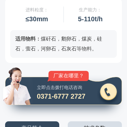
进料粒度：
生产能力：
≤30mm
5-110t/h
适用物料：
煤矸石
，
鹅卵石
，
煤炭
，
硅
石
，
萤石
，
河卵石
，
石灰石
等物料。
环保吗？粉尘大吗？
立即点击拨打电话咨询
0371-6777 2727