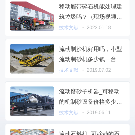
移动履带碎石机能处理建
筑垃圾吗？（现场视频推
送）
技术文献
2022.01.18
流动制沙机好用吗，小型
流动制砂机多少钱一台
技术文献
2019.07.02
流动磨砂子机器_可移动
的机制砂设备价格多少
钱，出沙质量怎么样
技术文献
2019.06.11
流动石料机_可移动的石