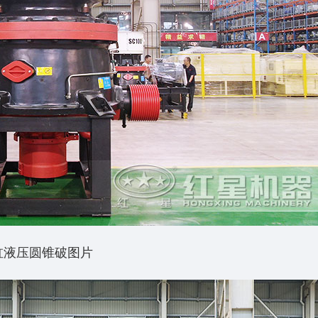
缸液压圆锥破图片