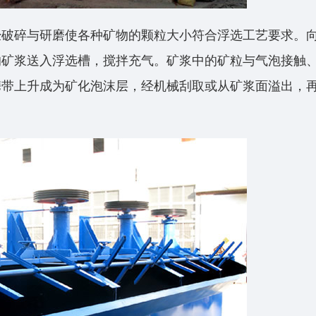
经破碎与研磨使各种矿物的颗粒大小符合浮选工艺要求。
的矿浆送入浮选槽，搅拌充气。矿浆中的矿粒与气泡接触
携带上升成为矿化泡沫层，经机械刮取或从矿浆面溢出，