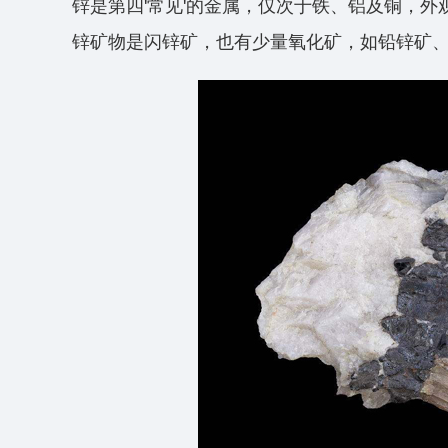
锌是第四'常见'的金属，仅次于铁、铝及铜，
锌矿物是闪锌矿，也有少量氧化矿，如铅锌矿