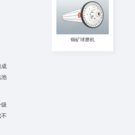
铜矿球磨机
组成
电池
分级
成不