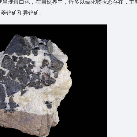
外观呈现银白色，在自然界中，锌多以硫化物状态存在，主
、菱锌矿和异锌矿。