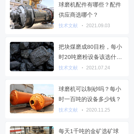
球磨机配件有哪些？配件
供应商选哪个？
技术文献
2021.09.03
把块煤磨成80目粉，每小
时20吨磨粉设备该选什么
型号
技术文献
2021.07.24
球磨机可以制砂吗？每小
时一百吨的设备多少钱？
技术文献
2020.11.25
每天1千吨的金矿选矿球