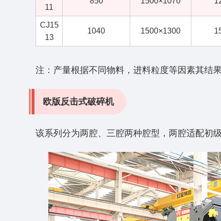
850
1500×1070
1
11
CJ15
1040
1500×1300
1
13
注：产量根据不同物料，进料粒度等因素其结
欧版反击式破碎机
该系列分为两腔、三腔两种腔型，两腔适配初