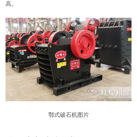
高。‌
鄂式破石机图片