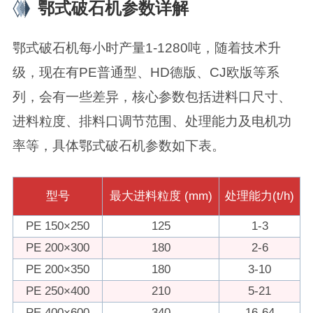
鄂式破石机参数详解
鄂式破石机每小时产量1-1280吨，随着技术升
级，现在有PE普通型、HD德版、CJ欧版等系
列，会有一些差异，核心参数包括‌进料口尺寸‌、‌
进料粒度‌、‌排料口调节范围‌、‌处理能力‌及电机功
率等，具体鄂式破石机参数如下表。
型号
最大进料粒度 (mm)
处理能力(t/h)
PE 150×250
125
1-3
PE 200×300
180
2-6
PE 200×350
180
3-10
PE 250×400
210
5-21
PE 400×600
340
16-64