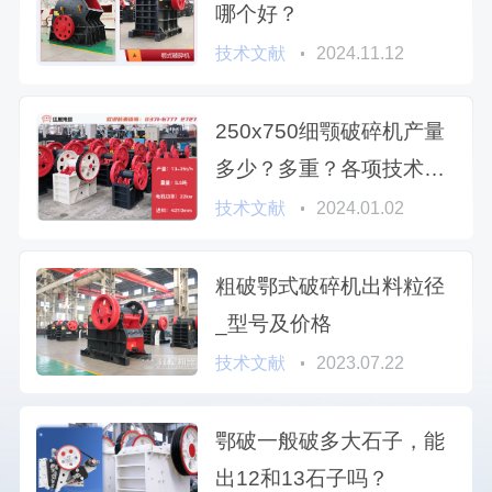
哪个好？
技术文献
2024.11.12
250x750细颚破碎机产量
多少？多重？各项技术参
数
技术文献
2024.01.02
粗破鄂式破碎机出料粒径
_型号及价格
技术文献
2023.07.22
鄂破一般破多大石子，能
出12和13石子吗？