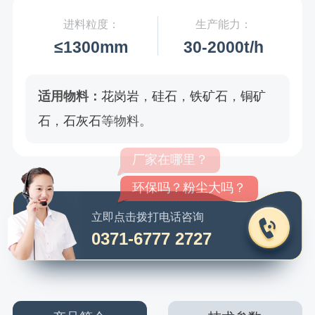
进料粒度：
生产能力：
≤1300mm
30-2000t/h
适用物料：
花岗岩
，
硅石
，
铁矿石
，
铜矿
石
，
石灰石
等物料。
环保吗？粉尘大吗？
立即点击拨打电话咨询
0371-6777 2727