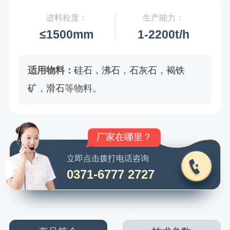
进料粒度：
生产能力：
≤1500mm
1-2200t/h
适用物料：
硅石
，
沸石
，
石灰石
，
褐铁
矿
，
滑石
等物料。
环保吗？粉尘大吗？
立即点击拨打电话咨询
0371-6777 2727