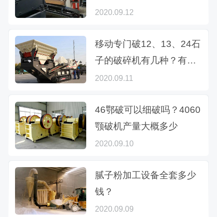
身仗
2020.09.12
移动专门破12、13、24石
子的破碎机有几种？有没
有选购指导价格
2020.09.11
46鄂破可以细破吗？4060
颚破机产量大概多少
2020.09.10
腻子粉加工设备全套多少
钱？
2020.09.09