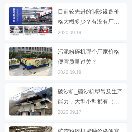
目前较先进的制砂设备价
格大概多少？有没有厂家
推荐？
2020.09.19
污泥粉碎机哪个厂家价格
便宜质量过关？
2020.09.18
破沙机_磕沙机型号及生产
能力，大型小型都有（附
破砂机视频）
2020.09.17
矿渣粉碎机哪种价格便宜