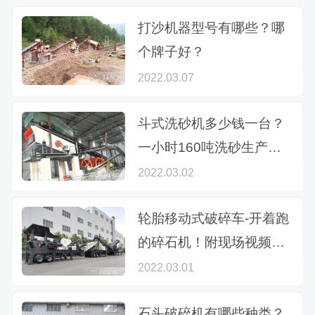
打沙机器型号有哪些？哪
个牌子好？
2022.03.07
斗式洗砂机多少钱一台？
一小时160吨洗砂生产线
配置方案
2022.03.02
轮胎移动式破碎车-开着跑
的碎石机！附现场视频及
报价
2022.03.01
石头破碎机有哪些种类？