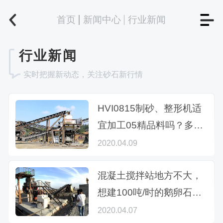
首页
新闻中心
行业新闻
行业新闻
实时把握新动态，关注砂石新行情
HVI0815制砂、整形机适
宜加工05精品料吗？多钱
一套？
2020.04.09
混凝土搅拌站地方不大，
想建100吨/时的鹅卵石制
砂生产线，找哪个厂家
2020.04.07