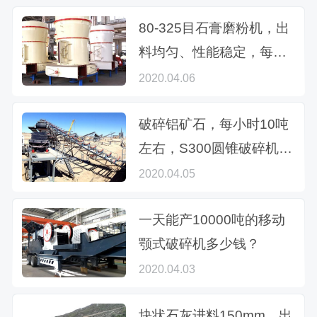
好？
80-325目石膏磨粉机，出
料均匀、性能稳定，每小
时1-20吨型号任选！
2020.04.06
破碎铝矿石，每小时10吨
左右，S300圆锥破碎机加
工效果如何？
2020.04.05
一天能产10000吨的移动
颚式破碎机多少钱？
2020.04.03
块状石灰进料150mm，出