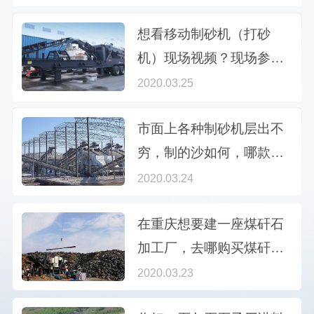
想看移动制砂机（打砂
机）现场视频？现场参观
岂不是更直观！
2020.03.25
市面上各种制砂机层出不
穷，制的沙如何，哪款更
有竞争优势？
2020.03.24
在重庆想要建一座煤矸石
加工厂，去哪购买煤矸石
破碎机好？
2020.03.23