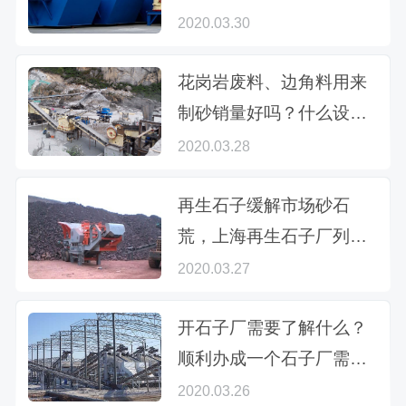
2020.03.30
花岗岩废料、边角料用来
制砂销量好吗？什么设备
加工出沙率高？
2020.03.28
再生石子缓解市场砂石
荒，上海再生石子厂列出
设备清单参考价值高
2020.03.27
开石子厂需要了解什么？
顺利办成一个石子厂需要
投资多少钱？
2020.03.26